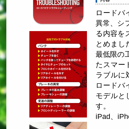
ロードバ
異常、シ
る内容を
とめまし
最低限の
たスマー
ラブルに
ロードバ
モデルと
す。
iPad、i