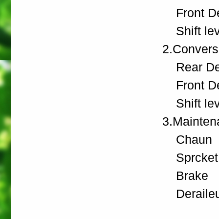
Front De
Shift lev
2.Conver
Rear Der
Front De
Shift lev
3.Mainte
Chaun
Sprcket
Brake
Deraileu