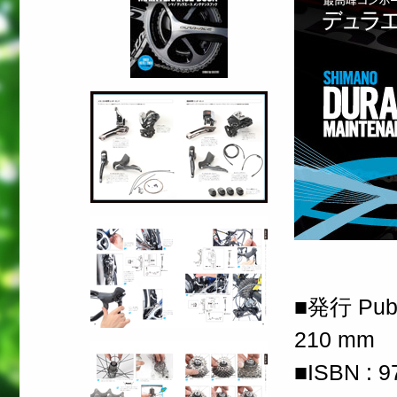
■発行 Publi
210 mm
■ISBN : 