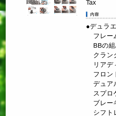
Tax
●デュラ
フレー
BBの組
クランク
リアディ
フロント
デュアル
スプロケ
ブレーキ
シフトレ