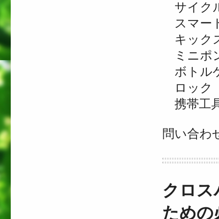
サイクル
スマート
キック
ミニポ
ボトル
ロック
携帯工
問い合わ
クロス
ための