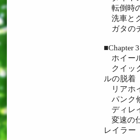
転倒時の
洗車とグ
ガタのチ
■Chapt
ホイー
クイック
ルの脱着
リアホイ
パンク
ディレイ
変速の仕
レイラー