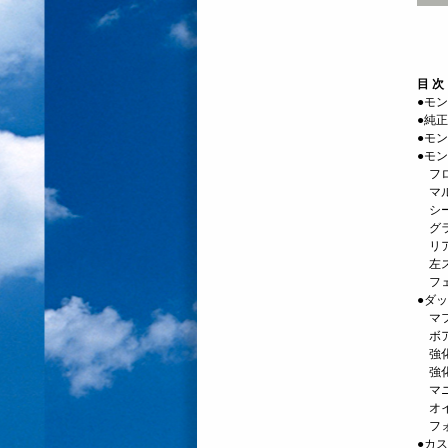
目 次
●モン
●純
●モン
●モ
フロ
マル
シー
グラ
リア
左ス
フェ
●ダ
マフ
ボア
強化
強化
マニ
オイ
フォ
●カ