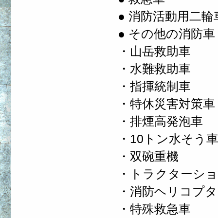
● 消防活動用二輪
● その他の消防車
・山岳救助車
・水難救助車
・指揮統制車
・特休災害対策車
・排煙高発泡車
・10トン水そう
・双碗重機
・トラクターシ
・消防ヘリコプタ
・特殊救急車