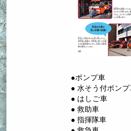
●ポンプ車
● 水そう付ポンプ
● はしご車
● 救助車
● 指揮隊車
● 救急車