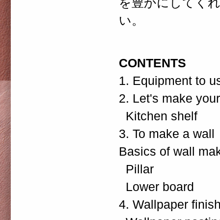
を豊かにしてくれ
い。
CONTENTS
1. Equipment to u
2. Let's make you
Kitchen shelf
3. To make a wall
Basics of wall ma
Pillar
Lower board
4. Wallpaper finis